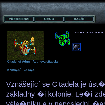
Citadel of Adun - Adunova citadela
K vid�ní : Ve h�e
Vznášející se Citadela je ús
základny �i kolonie. Le�í zde
vále�níku a v neposlední �ad