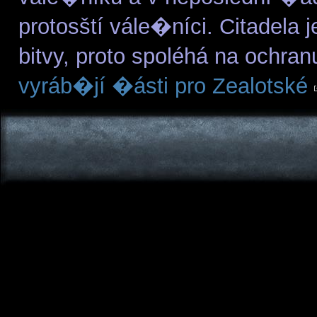
protosští vále�níci. Citadela
bitvy, proto spoléhá na ochra
vyráb�jí �ásti pro Zealotské