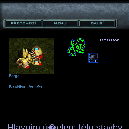
Forge
K vid�ní : Ve h�e
Hlavním ú�elem této stavby, 