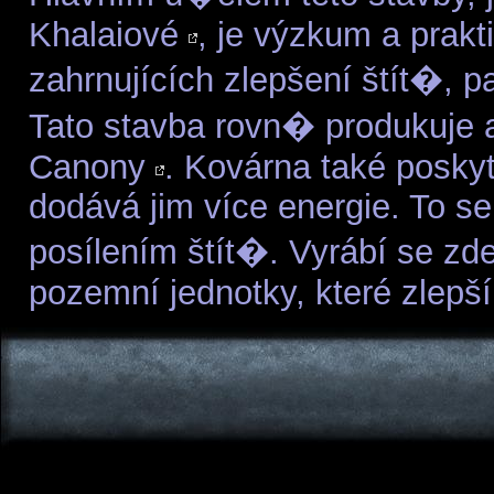
Khalaiové
, je výzkum a prakt
zahrnujících zlepšení štít�, 
Tato stavba rovn� produkuje 
Canony
. Kovárna také poskyt
dodává jim více energie. To se
posílením štít�. Vyrábí se z
pozemní jednotky, které zlepší 