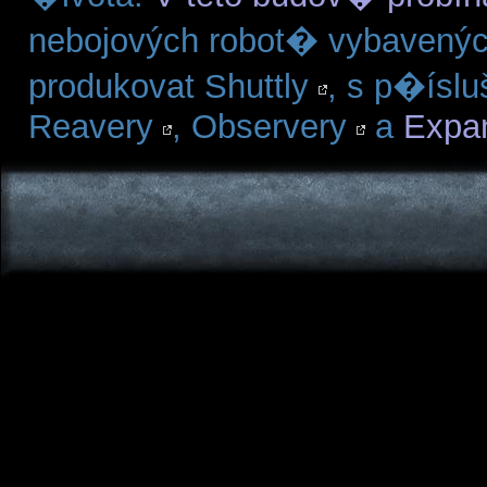
nebojových robot� vybavenýc
produkovat Shuttly
, s p�ísl
Reavery
, Observery
a
Expa