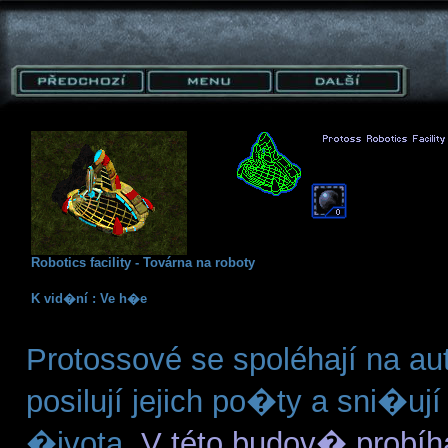
Robotics facility - Továrna na roboty
K vid�ní : Ve h�e
Protossové se spoléhají na au
posilují jejich po�ty a sni�u
�ivota.
V této budov� probíh