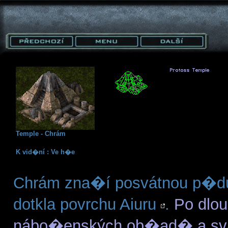
Temple - Chrám
K vid�ní : Ve h�e
Chrám zna�í posvátnou p�du,
dotkla povrchu Aiuru
.
Po dlo
nábo�enských ob�ad� a svat