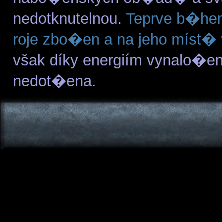
nedotknutelnou.
Teprve b�hem
roje zbo�en a na jeho míst�
však díky energiím vynalo�en
nedot�ena.