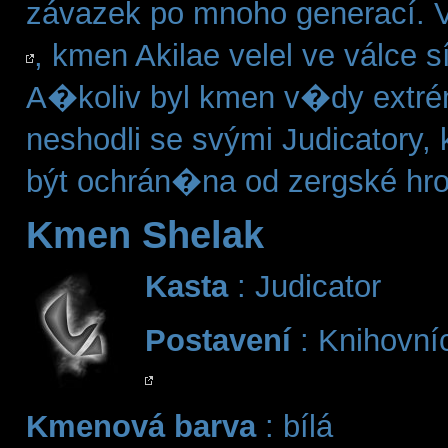
závazek po mnoho generací
, kmen Akilae velel ve válce
A�koliv byl kmen v�dy extrém
neshodli se svými Judicatory,
být ochrán�na od zergské hr
Kmen Shelak
Kasta
: Judicator
Postavení
: Knihovní
Kmenová barva
: bílá