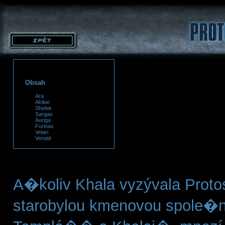
Obsah
Ara
Akilae
Shelak
Sargas
Auriga
Furinax
Velari
Venatir
A�koliv Khala vyzývala Protos
starobylou kmenovou spole�no