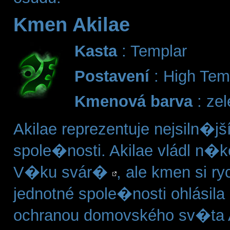
Kmen Akilae
Kasta
: Templar
Postavení
: High Te
Kmenová barva
: ze
Akilae reprezentuje nejsiln�jš
spole�nosti. Akilae vládl n�k
V�ku svár�
, ale kmen si r
jednotné spole�nosti ohlásil
ochranou domovského sv�ta 