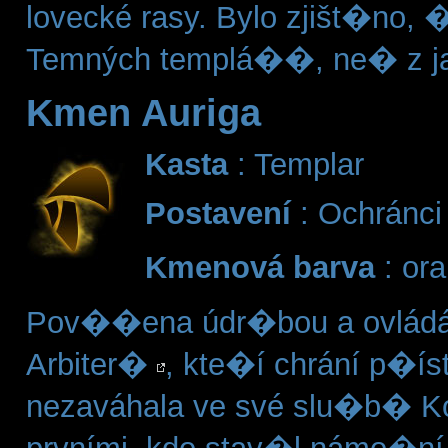
lovecké rasy. Bylo zjišt�no,
Temných templá��, ne� z jak
Kmen Auriga
Kasta
: Templar
Postavení
: Ochránci f
Kmenová barva
: or
Pov��ena údr�bou a ovlád
Arbiter�
, kte�í chrání p�ís
nezaváhala ve své slu�b� Kon