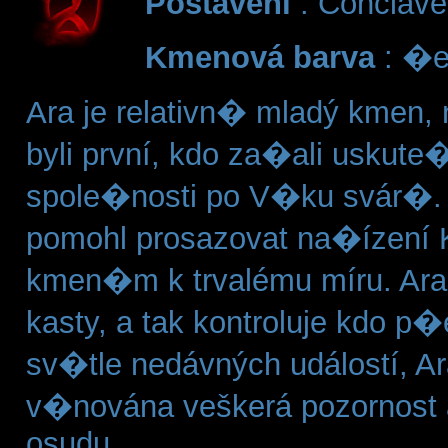
Postavení
: Conclave
Kmenová barva
: �e
Ara je relativn� mladý kmen,
byli první, kdo za�ali usku
spole�nosti po V�ku svár�. 
pomohl prosazovat na�ízení 
kmen�m k trvalému míru. Ara 
kasty, a tak kontroluje kdo 
sv�tle nedávných událostí, A
v�nována veškerá pozornost 
osudu.