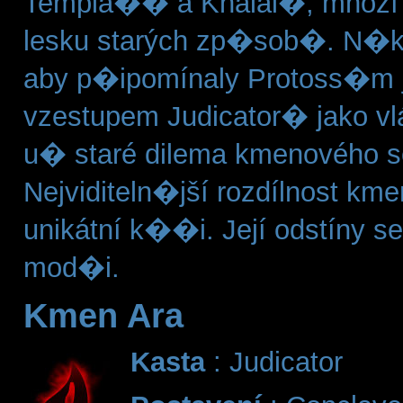
Templá�� a Khalai�, mnozí st
lesku starých zp�sob�. N�k
aby p�ipomínaly Protoss�m jej
vzestupem Judicator� jako vl
u� staré dilema kmenového s
Nejviditeln�jší rozdílnost k
unikátní k��i. Její odstíny se
mod�i.
Kmen Ara
Kasta
: Judicator