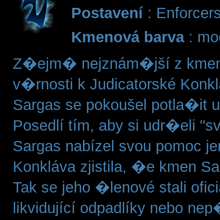
Postavení
: Enforcer
Kmenová barva
: mo
Z�ejm� nejznám�jší z kmen�
v�rnosti k Judicatorské Konk
Sargas se pokoušel potla�it 
Posedlí tím, aby si udr�eli "
Sargas nabízel svou pomoc je
Konkláva zjistila, �e kmen Sar
Tak se jeho �lenové stali ofic
likvidující odpadlíky nebo nep