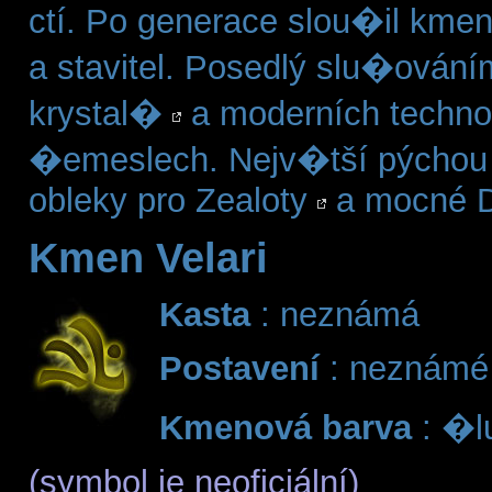
ctí. Po generace slou�il kmen
a stavitel. Posedlý slu�ování
krystal�
a moderních technol
�emeslech. Nejv�tší pýchou 
obleky pro Zealoty
a mocné 
Kmen Velari
Kasta
: neznámá
Postavení
: neznámé
Kmenová barva
: �l
(symbol je neoficiální)