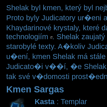
Shelak byl kmen, který byl nej
Proto byly Judicatory ur�eni a
Khaydarinové krystaly, které 
technologiím
. Shelak zaujatý
starobylé texty. A�koliv Judi
u�ení, kmen Shelak má stále 
Judicato�i v��í, �e Shelak 
tak své v�domosti prost�edni
Kmen Sargas
Kasta
: Templar