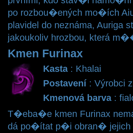
prvními, kdo stav�l námo�ní
po rozbou�ených mo�ích Aiu
plavidel do neznáma, Auriga 
jakoukoliv hrozbou, která m�
Kmen Furinax
Kasta
: Khalai
Postavení
: Výrobci z
Kmenová barva
: fia
T�eba�e kmen Furinax nemá 
dá po�ítat p�i obran� jejich