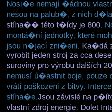
Nosi�e nemají �ádnou vlastní
nesou na palub�, z nich d�la
stíha�� této t�ídy je 800.
No
montá�ní jednotky, které mo
jsou n�jací zni�eni.
Ka�dá z 
vyrobit jeden stroj za cca des
suroviny pro výrobu dalších 
nemusí ú�astnit boje, pouze o
vrátí poškozeni z bitvy. Inter
stíha�e.
Jsou závislé na p�í
vlastní zdroj energie. Dolet I