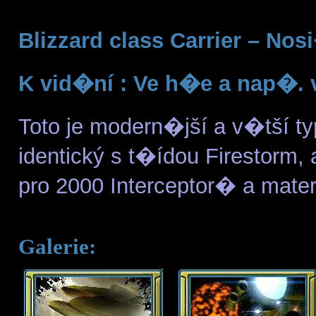
Blizzard class Carrier – Nos
K vid�ní : Ve h�e a nap�. v
Toto je modern�jší a v�tší ty
identický s t�ídou Firestorm,
pro 2000 Interceptor� a mater
Galerie: