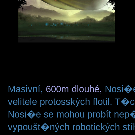
Masivní,
600m dlouhé,
Nosi�e 
velitele protosských flotil. 
Nosi�e se mohou probít nep
vypoušt�ných robotických st