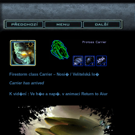
Firestorm class Carrier – Nosi� / Velitelská lo�
Carrier has arrived
K vid�ní : Ve h�e a nap�. v animaci Return to Aiur