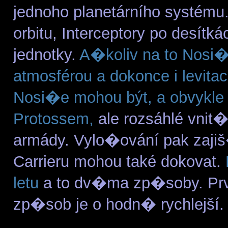
jednoho planetárního systé
orbitu, Interceptory po desít
jednotky.
A�koliv na to Nosi�
atmosférou a dokonce i levita
Nosi�e mohou být, a obvykle 
Protossem,
ale rozsáhlé vni
armády. Vylo�ování pak zajiš
Carrieru mohou také dokovat.
letu
a to dv�ma zp�soby. Prvn
zp�sob je o hodn� rychlejší.