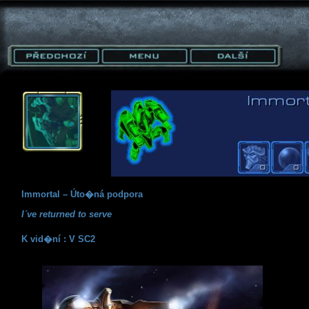
Immortal – Úto�ná podpora
I´ve returned to serve
K vid�ní : V SC2