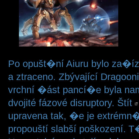
Po opušt�ní Aiuru bylo za�í
a ztraceno. Zbývající Dragoon
vrchní �ást pancí�e byla na
dvojité fázové disruptory. Štít
upravena tak, �e je extrémn�
propouští slabší poškození. 