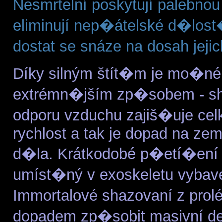
Nesmrtelní poskytují palebnou
eliminují nep�átelské d�los
dostat se snáze na dosah jeji
Díky silným štít�m je mo�né I
extrémn�jším zp�sobem - sh
odporu vzduchu zajiš�uje ce
rychlost a tak je dopad na ze
d�la. Krátkodobé p�etí�ení n
umíst�ný v exoskeletu vybav
Immortalové shazovaní z prol
dopadem zp�sobit masivní des