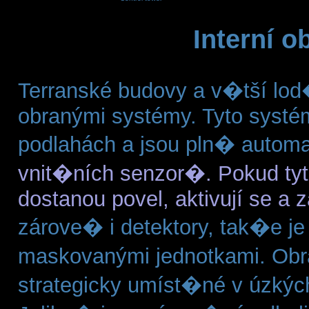
Interní 
Terranské budovy a v�tší lod
obranými systémy. Tyto systé
podlahách a jsou pln� autom
vnit�ních senzor�. Pokud tyt
dostanou povel, aktivují se a 
zárove� i detektory, tak�e 
maskovanými jednotkami. Obr
strategicky umíst�né v úzkýc