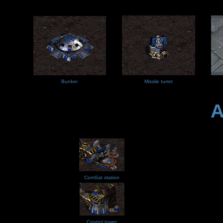
Bunker
Missile turret
A
ComSat station
Control tower