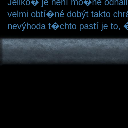
Jeliko� je není mo�né odhalit
velmi obtí�né dobýt takto ch
nevýhoda t�chto pastí je to, 