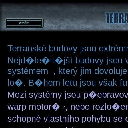
Terranské budovy jsou extrém
Nejd�le�it�jší budovy jsou
systémem
, který jim dovoluj
lo�. B�hem letu jsou však 
Mezi systémy jsou p�epravov
warp motor�
, nebo rozlo�e
schopné vlastního pohybu se o