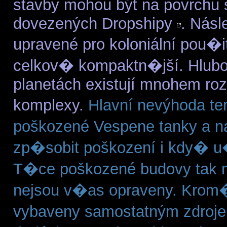
stavby mohou být na povrchu
dovezených Dropshipy
. Násl
upravené pro koloniální pou�
celkov� kompaktn�jší. Hlubok
planetách existují mnohem roz
komplexy.
Hlavní nevýhoda te
poškozené Vespene tanky a n
zp�sobit poškození i kdy� 
T�ce poškozené budovy tak m
nejsou v�as opraveny. Krom
vybaveny samostatným zdroje