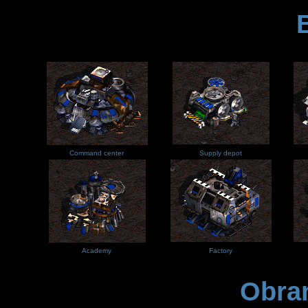
Command center
Supply depot
Academy
Factory
Obra