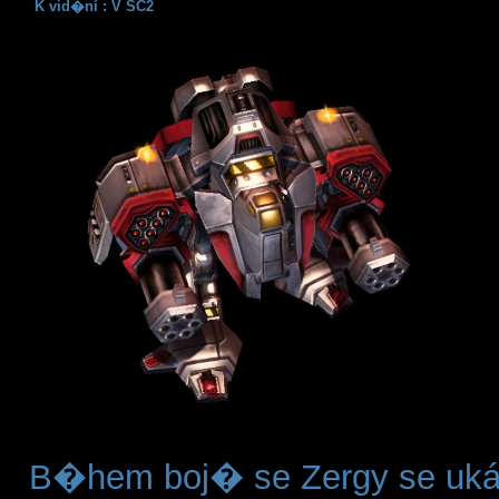
K vid�ní : V SC2
B�hem boj� se Zergy se uká