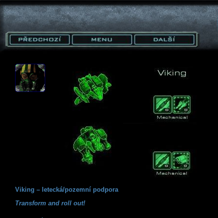
Viking – letecká/pozemní podpora
Transform and roll out!