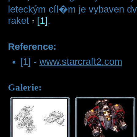
leteckým cíl�m je vybaven 
raket
[1]
.
Reference:
[1] -
www.starcraft2.com
Galerie: