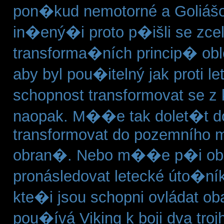
pon�kud nemotorné a Goliáš
in�ený�i proto p�išli se zce
transforma�ních princip� ob
aby byl pou�itelný jak proti l
schopnost transformovat se z
naopak. M��e tak dolet�t do
transformovat do pozemního mó
obran�. Nebo m��e p�i obr
pronásledovat letecké úto�ník
kte�i jsou schopni ovládat o
pou�ívá Viking k boji dva tr