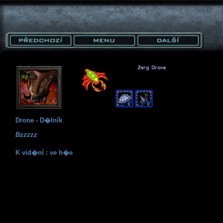
Drone - D�lník
Bzzzzz
K vid�ní : ve h�e