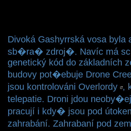
Divoká Gashyrrská vosa byla a
sb�ra� zdroj�. Navíc má sch
genetický kód do základních z
budovy pot�ebuje Drone Cre
jsou kontrolováni Overlordy
, 
telepatie. Droni jdou neoby�
pracují i kdy� jsou pod útokem.
zahrabání. Zahrabaní pod ze