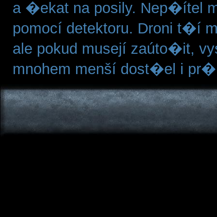
a �ekat na posily. Nep�ítel
pomocí detektoru. Droni t�í m
ale pokud musejí zaúto�it, vys
mnohem menší dost�el i pr�