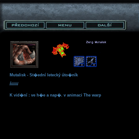
Mutalisk - St�ední letecký úto�ník
Ííííííí
K vid�ní : ve h�e a nap�. v animaci The warp