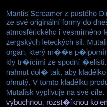
Mantis Screamer z pustého D
ze své originální formy do dn
atmosférického i vesmírného l
zergských leteckých sil. Mutal
orgán, který m��e p�ipomín
kly tr�ícími ze spodní �elisti.
nahnut dol� tak, aby kladélk
ohnutý. V tomto kladélku pro
Mutalisk vyplivuje na své cíle.
vybuchnou, rozst�íknou kole