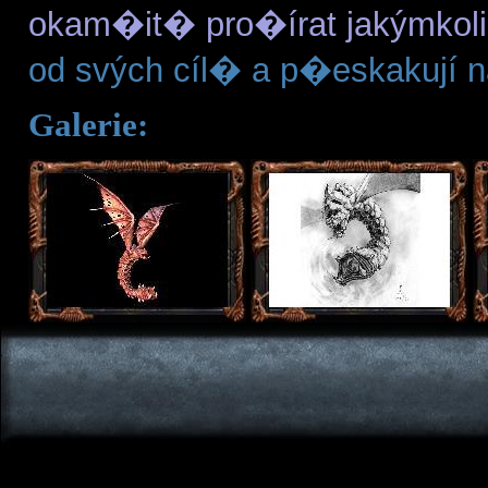
okam�it� pro�írat jakýmkol
od svých cíl� a p�eskakují na
Galerie: